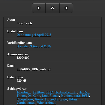
Autor
Ingo Teich
Erstellt am
Donnerstag 4 April 2013
Veröffentlicht am
Dienstag 9 August 2016
Abmessungen
1200*900
Datei
E5041827_HDR_web.jpg
Dateigröße
530 kB
Schlagwörter
Altenheim
,
Cottbus
,
DDR
,
Denkmalschutz
,
Dr. Carl
Thiem
,
Dr. Kühn
,
Lost Places
,
Mühlenstraße 30/31
,
Pflegeheim
,
Ruine
,
Urban Explorer
,
Urbex
,
Vandalismus
,
Wichernhaus