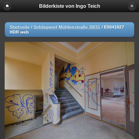
Bilderkiste von Ingo Teich
Startseite
/
Schlagwort
Mühlenstraße 30/31
/
E5041827
HDR web