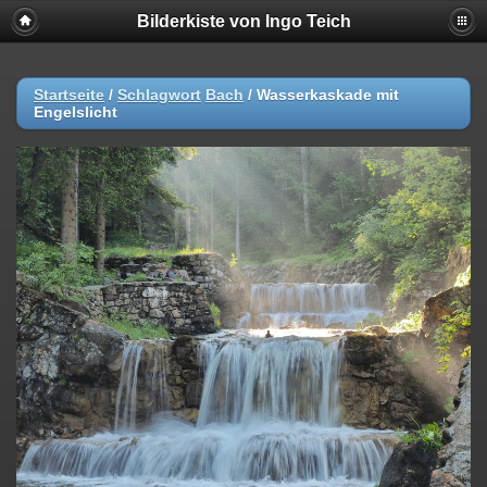
Bilderkiste von Ingo Teich
Startseite
/
Schlagwort
Bach
/
Wasserkaskade mit
Engelslicht