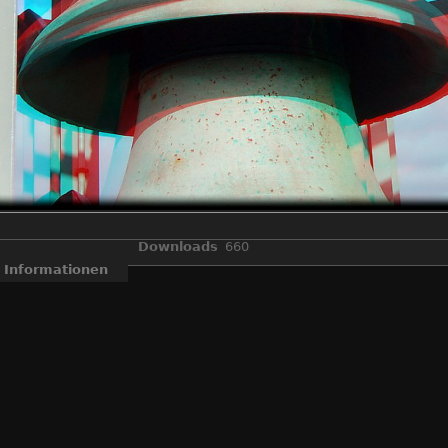
Downloads
660
Informationen
eal3d W3" gemacht wurden und dann im "StereoPhoto Maker" zu Anag
essierte die Bilder sehen, ohne spezielle Monitore, oder Kreuzblick. E
3D
,
Anaglyphen
,
Fuji Real 3D W3
,
Stereo
Veröffentlicht am
Sonntag 31 Januar 2016