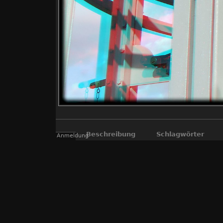
Beschreibung
Schlagwörter
Anmeldung
"echte" 3D Fotos, die mit der "Fuji R
Kompromiss, aber so können viele Inter