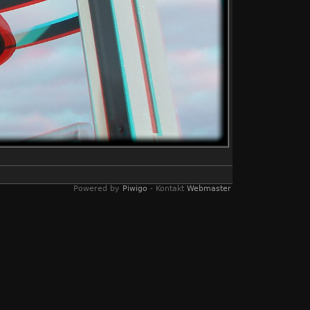
Powered by
Piwigo
- Kontakt
Webmaster
lyphen Bildern umgewandelt wurden. Ein
s genügt eine einfache rot/blau Brille.