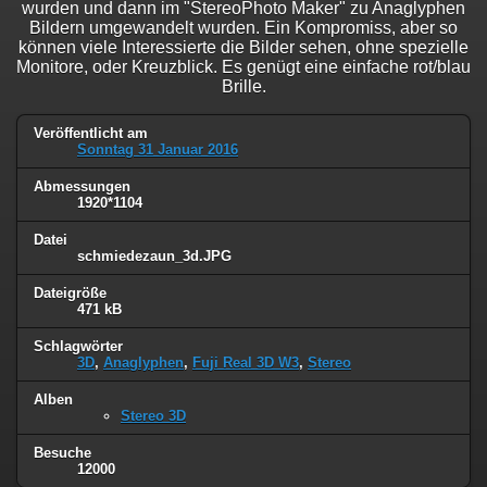
wurden und dann im "StereoPhoto Maker" zu Anaglyphen
Bildern umgewandelt wurden. Ein Kompromiss, aber so
können viele Interessierte die Bilder sehen, ohne spezielle
Monitore, oder Kreuzblick. Es genügt eine einfache rot/blau
Brille.
Veröffentlicht am
Sonntag 31 Januar 2016
Abmessungen
1920*1104
Datei
schmiedezaun_3d.JPG
Dateigröße
471 kB
Schlagwörter
3D
,
Anaglyphen
,
Fuji Real 3D W3
,
Stereo
Alben
Stereo 3D
Besuche
12000