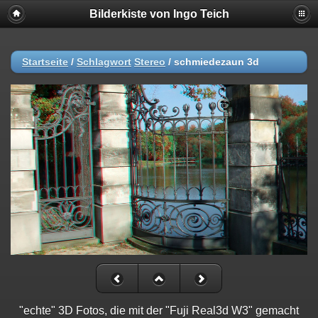
Bilderkiste von Ingo Teich
Startseite
/
Schlagwort
Stereo
/
schmiedezaun 3d
"echte" 3D Fotos, die mit der "Fuji Real3d W3" gemacht