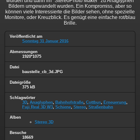
wurden und dann im "StereoPhoto Maker" zu Anaglyphen
Bildern umgewandelt wurden. Ein Kompromiss, aber so
können viele Interessierte die Bilder sehen, ohne spezielle
Monitore, oder Kreuzblick. Es genügt eine einfache rot/blau
Brille.
Veröffentlicht am
Sonntag 31 Januar 2016
Abmessungen
1920*1075
Datei
baustelle_cb_3d.JPG
Dateigröße
375 kB
Schlagwörter
3D
,
Anaglyphen
,
Bahnhofstraße
,
Cottbus
,
Erneuerung
,
Fuji Real 3D W3
,
Schiene
,
Stereo
,
Straßenbahn
Alben
Stereo 3D
Besuche
18669