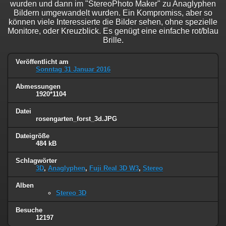
wurden und dann im "StereoPhoto Maker" zu Anaglyphen
Bildern umgewandelt wurden. Ein Kompromiss, aber so
können viele Interessierte die Bilder sehen, ohne spezielle
Monitore, oder Kreuzblick. Es genügt eine einfache rot/blau
Brille.
Veröffentlicht am
Sonntag 31 Januar 2016
Abmessungen
1920*1104
Datei
rosengarten_forst_3d.JPG
Dateigröße
484 kB
Schlagwörter
3D
,
Anaglyphen
,
Fuji Real 3D W3
,
Stereo
Alben
Stereo 3D
Besuche
12197