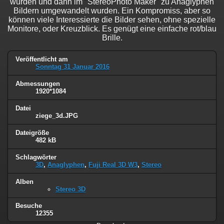
wurden und dann im "StereoPhoto Maker" zu Anaglyphen
Bildern umgewandelt wurden. Ein Kompromiss, aber so
können viele Interessierte die Bilder sehen, ohne spezielle
Monitore, oder Kreuzblick. Es genügt eine einfache rot/blau
Brille.
Veröffentlicht am
Sonntag 31 Januar 2016
Abmessungen
1920*1084
Datei
ziege_3d.JPG
Dateigröße
482 kB
Schlagwörter
3D
,
Anaglyphen
,
Fuji Real 3D W3
,
Stereo
Alben
Stereo 3D
Besuche
12355