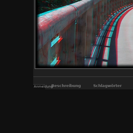
Beschreibung
Schlagwörter
Anmeldung
"echte" 3D Fotos, die mit der "Fuji R
Kompromiss, aber so können viele Inter