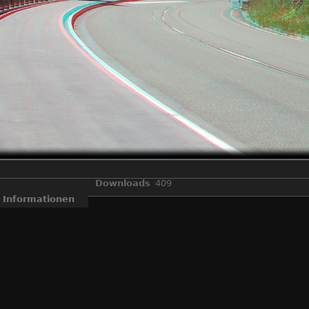
Downloads
409
Informationen
eal3d W3" gemacht wurden und dann im "StereoPhoto Maker" zu Anag
essierte die Bilder sehen, ohne spezielle Monitore, oder Kreuzblick. E
3D
,
Anaglyphen
,
Fuji Real 3D W3
,
Stereo