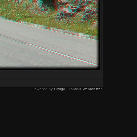
Powered by
Piwigo
- Kontakt
Webmaster
lyphen Bildern umgewandelt wurden. Ein
s genügt eine einfache rot/blau Brille.