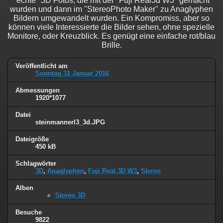
"echte" 3D Fotos, die mit der "Fuji Real3d W3" gemacht
wurden und dann im "StereoPhoto Maker" zu Anaglyphen
Bildern umgewandelt wurden. Ein Kompromiss, aber so
können viele Interessierte die Bilder sehen, ohne spezielle
Monitore, oder Kreuzblick. Es genügt eine einfache rot/blau
Brille.
Veröffentlicht am
Sonntag 31 Januar 2016
Abmessungen
1920*1077
Datei
steinmannerl3_3d.JPG
Dateigröße
450 kB
Schlagwörter
3D
,
Anaglyphen
,
Fuji Real 3D W3
,
Stereo
Alben
Stereo 3D
Besuche
9822