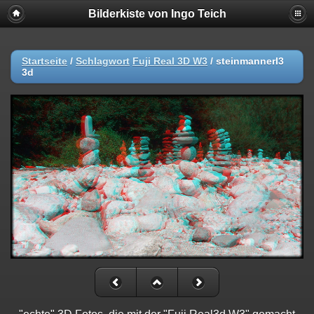
Bilderkiste von Ingo Teich
Startseite
/
Schlagwort
Fuji Real 3D W3
/
steinmannerl3
3d