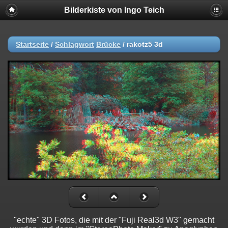
Bilderkiste von Ingo Teich
Startseite
/
Schlagwort
Brücke
/
rakotz5 3d
"echte" 3D Fotos, die mit der "Fuji Real3d W3" gemacht