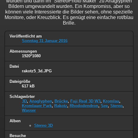
wurden und dann im "StereoPhoto Maker" zu Anaglyphen
Bildern umgewandelt wurden. Ein Kompromiss, aber so
können viele Interessierte die Bilder sehen, ohne spezielle
Monitore, oder Kreuzblick. Es genügt eine einfache rot/blau
Brille.
Veröffentlicht am
Sonntag 31 Januar 2016
Abmessungen
1920*1080
Datei
rakotz5_3d.JPG
Dateigröße
617 kB
Schlagwörter
3D
,
Anaglyphen
,
Brücke
,
Fuji Real 3D W3
,
Kromlau
,
Kromlauer Park
,
Rakotz
,
Rhododendron
,
See
,
Stereo
,
Wasser
Alben
Stereo 3D
Besuche