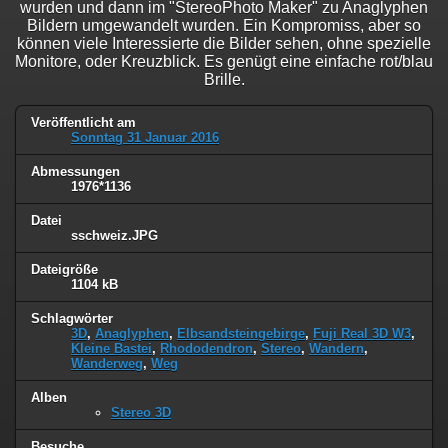
wurden und dann im "StereoPhoto Maker" zu Anaglyphen
Bildern umgewandelt wurden. Ein Kompromiss, aber so
können viele Interessierte die Bilder sehen, ohne spezielle
Monitore, oder Kreuzblick. Es genügt eine einfache rot/blau
Brille.
Veröffentlicht am
Sonntag 31 Januar 2016
Abmessungen
1976*1136
Datei
sschweiz.JPG
Dateigröße
1104 kB
Schlagwörter
3D
,
Anaglyphen
,
Elbsandsteingebirge
,
Fuji Real 3D W3
,
Kleine Bastei
,
Rhododendron
,
Stereo
,
Wandern
,
Wanderweg
,
Weg
Alben
Stereo 3D
Besuche