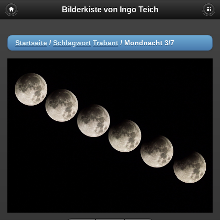
Bilderkiste von Ingo Teich
Startseite
/
Schlagwort
Trabant
/
Mondnacht 3/7