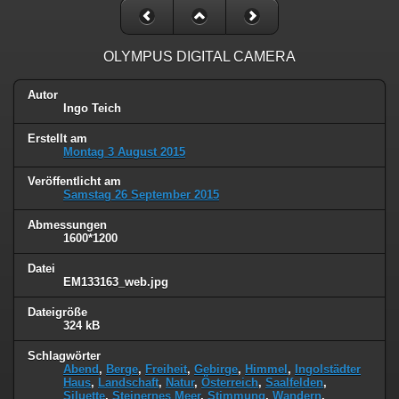
OLYMPUS DIGITAL CAMERA
Autor
Ingo Teich
Erstellt am
Montag 3 August 2015
Veröffentlicht am
Samstag 26 September 2015
Abmessungen
1600*1200
Datei
EM133163_web.jpg
Dateigröße
324 kB
Schlagwörter
Abend
,
Berge
,
Freiheit
,
Gebirge
,
Himmel
,
Ingolstädter
Haus
,
Landschaft
,
Natur
,
Österreich
,
Saalfelden
,
Siluette
,
Steinernes Meer
,
Stimmung
,
Wandern
,