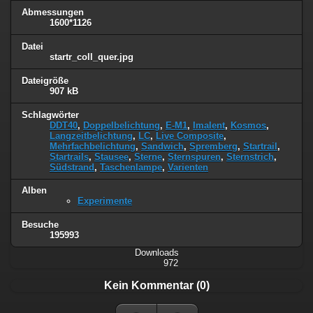
Abmessungen
1600*1126
Datei
startr_coll_quer.jpg
Dateigröße
907 kB
Schlagwörter
DDT40
,
Doppelbelichtung
,
E-M1
,
Imalent
,
Kosmos
,
Langzeitbelichtung
,
LC
,
Live Composite
,
Mehrfachbelichtung
,
Sandwich
,
Spremberg
,
Startrail
,
Startrails
,
Stausee
,
Sterne
,
Sternspuren
,
Sternstrich
,
Südstrand
,
Taschenlampe
,
Varienten
Alben
Experimente
Besuche
195993
Downloads
972
Kein Kommentar (0)