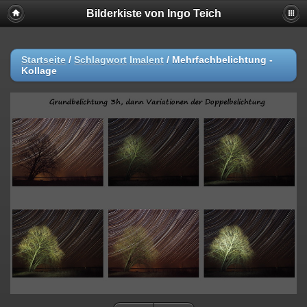
Bilderkiste von Ingo Teich
Startseite
/
Schlagwort
Imalent
/
Mehrfachbelichtung -
Kollage