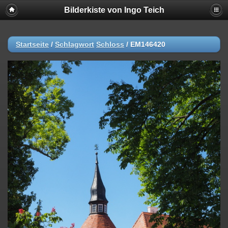
Bilderkiste von Ingo Teich
Startseite
/
Schlagwort
Schloss
/
EM146420