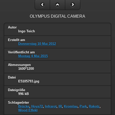
OLYMPUS DIGITAL CAMERA
Autor
Ingo Teich
Erstellt am
Donnerstag 10 Mai 2012
Veröffentlicht am
Montag 4 Mai 2015
Abmessungen
1600*1200
Datei
E5105793.jpg
Dateigröße
996 kB
Schlagwörter
Brücke
,
Hoya72
,
Infrarot
,
IR
,
Kromlau
,
Park
,
Rakotz
,
Wood Effekt