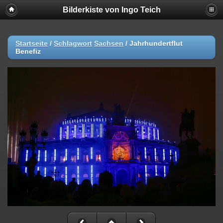
Bilderkiste von Ingo Teich
Startseite
/
Schlagwort
Sachsen
/
Jahrhundertflut
Benefiz