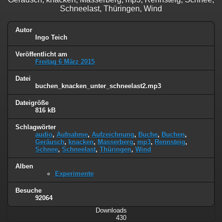
Schneelast, Thüringen, Wind
Autor
Ingo Teich
Veröffentlicht am
Freitag 6 März 2015
Datei
buchen_knacken_unter_schneelast2.mp3
Dateigröße
816 kB
Schlagwörter
audio
,
Aufnahme
,
Aufzeichnung
,
Buche
,
Buchen
,
Geräusch
,
knacken
,
Masserberg
,
mp3
,
Rennsteig
,
Schnee
,
Schneelast
,
Thüringen
,
Wind
Alben
Experimente
Besuche
92064
Downloads
430