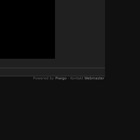
Powered by
Piwigo
- Kontakt
Webmaster
äufe (z.B. Hühnerwässerchen) im Jahr 2014
en ist.
Wassertieren.
ort zu laichen. Eine leichte Strömung und
 erst später in den Stausee "wandern".
 die Rettung bedeuten können.
ch Rat holen und es dann hier ergänzen.
en. Also bitte wieder reinschauen! Viele