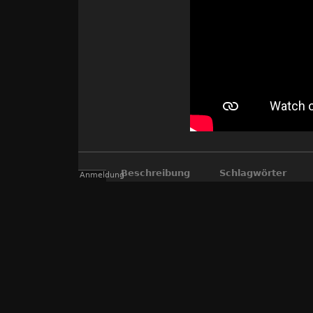
Beschreibung
Schlagwörter
Anmeldung
Das Leben pulsiert. Wer hätte das gedach
und te
Die Verocker
Nun leben große Schwärme von Fischen im 
wärmere Temperaturen könnten die Ursa
Ein Beweis für die Wichtigke
In den Schwärmen habe ich zumeist Rotf
Außerdem werde ich eine Fotoserie vom "