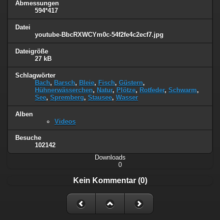
Abmessungen
594*417
Datei
youtube-BbcRXWCYm0c-54f2fe4c2ecf7.jpg
Dateigröße
27 kB
Schlagwörter
Bach
,
Barsch
,
Bleie
,
Fisch
,
Güstern
,
Hühnerwässerchen
,
Natur
,
Plötze
,
Rotfeder
,
Schwarm
,
See
,
Spremberg
,
Stausee
,
Wasser
Alben
Videos
Besuche
102142
Downloads
0
Kein Kommentar (0)