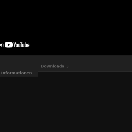
Downloads
3
Informationen
Winter im Thüringer Wald - bei Masserberg
Ein Panoramafoto in Bewegung.
Das Foto kann man hier ansehen:
http://tinyurl.com/luyk5ho
,
Masserberg
,
Natur
,
Panorama
,
Puderzucker
,
Schnee
,
Ski
,
Tanne
,
Wintermärchen
,
Zuckerguss