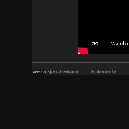
Beschreibung
Schlagwörter
Anmeldung
Landschaft
,
Langlauf
,
Märchenwald