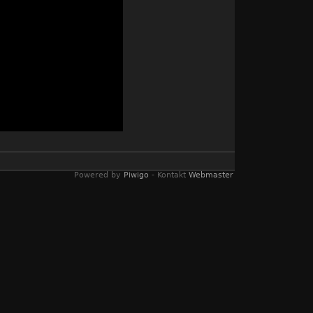
Powered by
Piwigo
- Kontakt
Webmaster
Thüringen
,
Video
,
Wandern
,
Winter
,