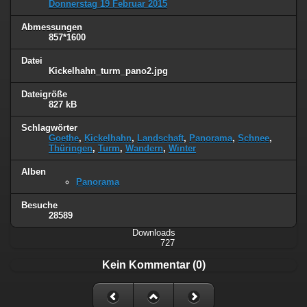
Donnerstag 19 Februar 2015
Abmessungen
857*1600
Datei
Kickelhahn_turm_pano2.jpg
Dateigröße
827 kB
Schlagwörter
Goethe
,
Kickelhahn
,
Landschaft
,
Panorama
,
Schnee
,
Thüringen
,
Turm
,
Wandern
,
Winter
Alben
Panorama
Besuche
28589
Downloads
727
Kein Kommentar (0)