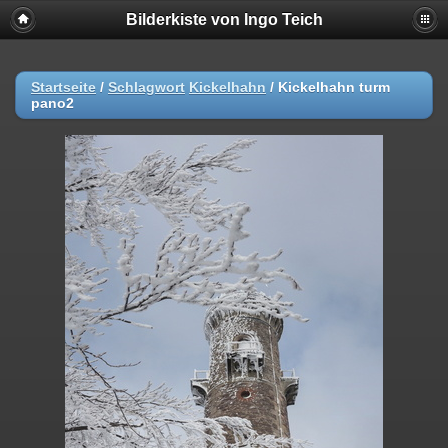
Bilderkiste von Ingo Teich
Startseite
/
Schlagwort
Kickelhahn
/
Kickelhahn turm
pano2