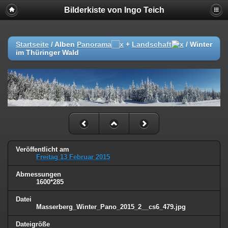
Bilderkiste von Ingo Teich
Startseite
/ Alben
Panorama
+
Landschaft
/
Winter
im Thüringer Wald
Veröffentlicht am
Freitag 13 Februar 2015
Abmessungen
1600*285
Datei
Masserberg_Winter_Pano_2015_2__cs6_479.jpg
Dateigröße