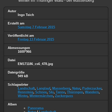
Winter im Thüringer Wald - bei Masserberg
Autor
Ingo Teich
Erstellt am
Samstag 7 Februar 2015
Veröffentlicht am
Freitag 13 Februar 2015
Abmessungen
1600*966
Datei
EM171186_cs6_478.jpg
Dateigröße
949 kB
Schlagwörter
Landschaft
,
Langlauf
,
Masserberg
,
Natur
,
Puderzucker
,
Rennsteig
,
Schnee
,
Ski
,
Tanne
,
Thüringen
,
Wandern
,
Winter
,
Wintermärchen
,
Zuckerguss
Alben
Panorama
Natur
/
Landschaft