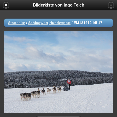
Bilderkiste von Ingo Teich
Startseite
/
Schlagwort
Hundesport
/
EM181912 lr5 17