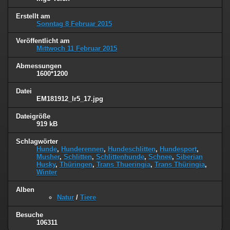
Erstellt am
Sonntag 8 Februar 2015
Veröffentlicht am
Mittwoch 11 Februar 2015
Abmessungen
1600*1200
Datei
EM181912_lr5_17.jpg
Dateigröße
919 kB
Schlagwörter
Hunde
,
Hunderennen
,
Hundeschlitten
,
Hundesport
,
Musher
,
Schlitten
,
Schlittenhunde
,
Schnee
,
Siberian
Husky
,
Thüringen
,
Trans Thueringia
,
Trans Thüringia
,
Winter
Alben
Natur
/
Tiere
Besuche
106311