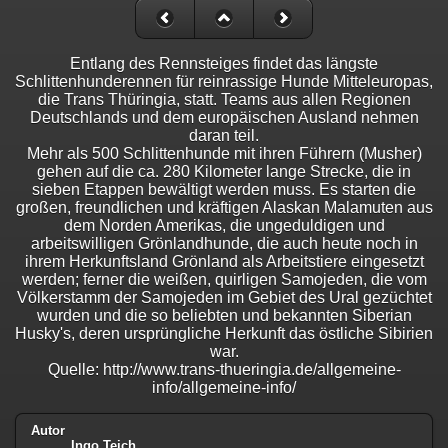
Entlang des Rennsteiges findet das längste
Schlittenhunderennen für reinrassige Hunde Mitteleuropas,
die Trans Thüringia, statt. Teams aus allen Regionen
Deutschlands und dem europäischen Ausland nehmen
daran teil.
Mehr als 500 Schlittenhunde mit ihren Führern (Musher)
gehen auf die ca. 280 Kilometer lange Strecke, die in
sieben Etappen bewältigt werden muss. Es starten die
großen, freundlichen und kräftigen Alaskan Malamuten aus
dem Norden Amerikas, die ungeduldigen und
arbeitswilligen Grönlandhunde, die auch heute noch in
ihrem Herkunftsland Grönland als Arbeitstiere eingesetzt
werden; ferner die weißen, quirligen Samojeden, die vom
Völkerstamm der Samojeden im Gebiet des Ural gezüchtet
wurden und die so beliebten und bekannten Siberian
Husky's, deren ursprüngliche Herkunft das östliche Sibirien
war.
Quelle: http://www.trans-thueringia.de/allgemeine-
info/allgemeine-info/
Autor
Ingo Teich