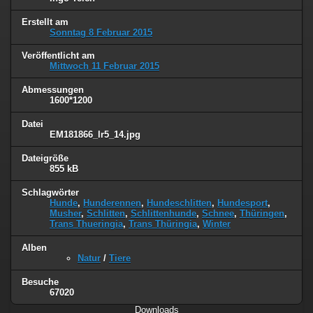
Erstellt am
Sonntag 8 Februar 2015
Veröffentlicht am
Mittwoch 11 Februar 2015
Abmessungen
1600*1200
Datei
EM181866_lr5_14.jpg
Dateigröße
855 kB
Schlagwörter
Hunde
,
Hunderennen
,
Hundeschlitten
,
Hundesport
,
Musher
,
Schlitten
,
Schlittenhunde
,
Schnee
,
Thüringen
,
Trans Thueringia
,
Trans Thüringia
,
Winter
Alben
Natur
/
Tiere
Besuche
67020
Downloads