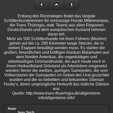
Entlang des Rennsteiges findet das längste
Schlittenhunderennen für reinrassige Hunde Mitteleuropas,
die Trans Thüringia, statt. Teams aus allen Regionen
Deutschlands und dem europäischen Ausland nehmen
daran teil.
Mehr als 500 Schlittenhunde mit ihren Führern (Musher)
gehen auf die ca. 280 Kilometer lange Strecke, die in
sieben Etappen bewältigt werden muss. Es starten die
großen, freundlichen und kräftigen Alaskan Malamuten aus
dem Norden Amerikas, die ungeduldigen und
arbeitswilligen Grönlandhunde, die auch heute noch in
ihrem Herkunftsland Grönland als Arbeitstiere eingesetzt
werden; ferner die weißen, quirligen Samojeden, die vom
Völkerstamm der Samojeden im Gebiet des Ural gezüchtet
wurden und die so beliebten und bekannten Siberian
Husky's, deren ursprüngliche Herkunft das östliche Sibirien
war.
Quelle: http://www.trans-thueringia.de/allgemeine-
info/allgemeine-info/
Autor
Ingo Teich