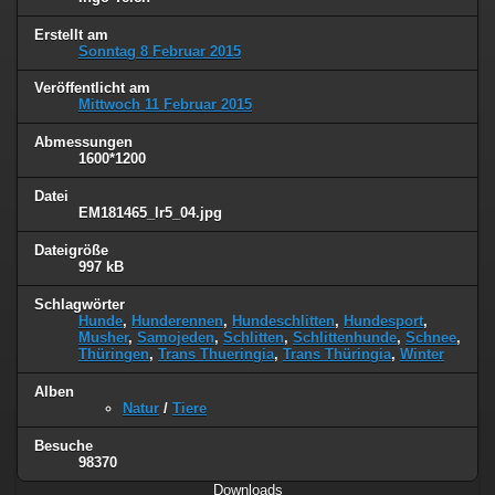
Erstellt am
Sonntag 8 Februar 2015
Veröffentlicht am
Mittwoch 11 Februar 2015
Abmessungen
1600*1200
Datei
EM181465_lr5_04.jpg
Dateigröße
997 kB
Schlagwörter
Hunde
,
Hunderennen
,
Hundeschlitten
,
Hundesport
,
Musher
,
Samojeden
,
Schlitten
,
Schlittenhunde
,
Schnee
,
Thüringen
,
Trans Thueringia
,
Trans Thüringia
,
Winter
Alben
Natur
/
Tiere
Besuche
98370
Downloads