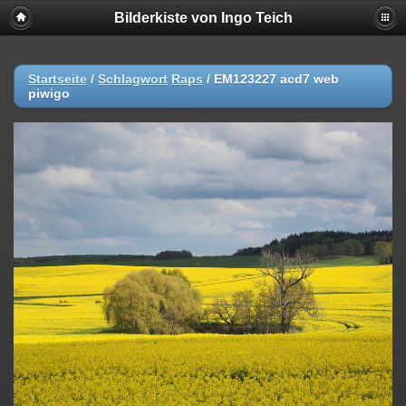
Bilderkiste von Ingo Teich
Startseite
/
Schlagwort
Raps
/
EM123227 acd7 web
piwigo