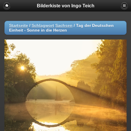
Bilderkiste von Ingo Teich
Startseite
/
Schlagwort
Sachsen
/
Tag der Deutschen
Einheit - Sonne in die Herzen