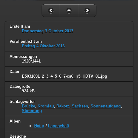
Erstellt am
Donnerstag 3 Oktober 2013
Veröffentlicht am
Freitag 4 Oktober 2013
Abmessungen
1920*1441
Datei
E5031891_2_3_4_5_6_7-cs6_lr5_HDTV_01.jpg
Dateigröße
924 kB
Schlagwörter
Brücke
,
Kromlau
,
Rakotz
,
Sachsen
,
Sonnenaufgang
,
Stimmung
Alben
Natur
/
Landschaft
Besuche