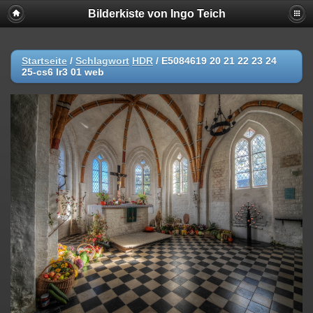
Bilderkiste von Ingo Teich
Startseite
/
Schlagwort
HDR
/
E5084619 20 21 22 23 24
25-cs6 lr3 01 web