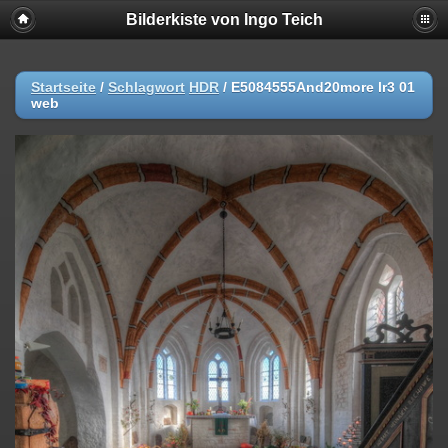
Bilderkiste von Ingo Teich
Startseite
/
Schlagwort
HDR
/
E5084555And20more lr3 01
web