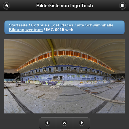
Bilderkiste von Ingo Teich
Startseite
/
Cottbus
/
Lost Places
/
alte Schwimmhalle
Bildungszentrum
/
IMG 0015 web