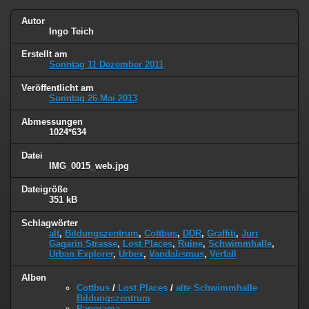
Autor
Ingo Teich
Erstellt am
Sonntag 11 Dezember 2011
Veröffentlicht am
Sonntag 26 Mai 2013
Abmessungen
1024*634
Datei
IMG_0015_web.jpg
Dateigröße
351 kB
Schlagwörter
alt
,
Bildungszentrum
,
Cottbus
,
DDR
,
Graffiti
,
Juri
Gagarin Strasse
,
Lost Places
,
Ruine
,
Schwimmhalle
,
Urban Explorer
,
Urbex
,
Vandalismus
,
Verfall
Alben
Cottbus
/
Lost Places
/
alte Schwimmhalle
Bildungszentrum
Panorama