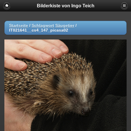
Bilderkiste von Ingo Teich
Startseite
/
Schlagwort
Säugetier
/
IT021641__cs4_147_picasa02