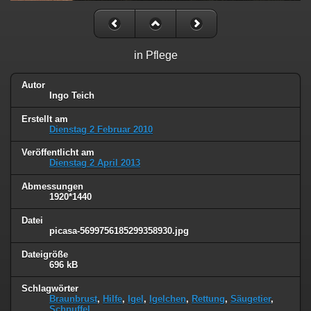
in Pflege
Autor
Ingo Teich
Erstellt am
Dienstag 2 Februar 2010
Veröffentlicht am
Dienstag 2 April 2013
Abmessungen
1920*1440
Datei
picasa-5699756185299358930.jpg
Dateigröße
696 kB
Schlagwörter
Braunbrust
,
Hilfe
,
Igel
,
Igelchen
,
Rettung
,
Säugetier
,
Schnuffel