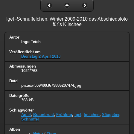
Igel -Schnuffelchen, Winter 2009-2010 das Abschiedsfoto
für´s Klischee
Autor
Ingo Teich
Veröffentlicht am
Dienstag 2 April 2013
Abmessungen
1024*768
Datei
picasa-5594093679886207474.jpg
Dateigröße
368 kB
Schlagwörter
Apfel
,
Braunbrust
,
Frühling
,
Igel
,
Igelchen
,
Säugetier
,
Schnuffel
Alben
Natur
/
Tiere