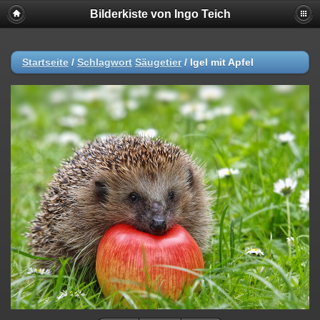
Bilderkiste von Ingo Teich
Startseite
/
Schlagwort
Säugetier
/
Igel mit Apfel