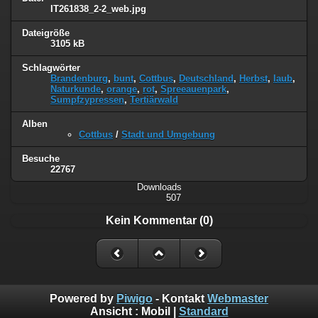
IT261838_2-2_web.jpg
Dateigröße
3105 kB
Schlagwörter
Brandenburg
,
bunt
,
Cottbus
,
Deutschland
,
Herbst
,
laub
,
Naturkunde
,
orange
,
rot
,
Spreeauenpark
,
Sumpfzypressen
,
Tertiärwald
Alben
Cottbus
/
Stadt und Umgebung
Besuche
22767
Downloads
507
Kein Kommentar (0)
Powered by
Piwigo
- Kontakt
Webmaster
Ansicht :
Mobil
|
Standard