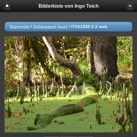
Bilderkiste von Ingo Teich
Startseite
/
Schlagwort
bunt
/
IT261838 2-2 web