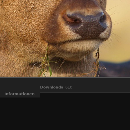
Downloads
610
Informationen
Reh Bock
,
Säugetier
EXIF-Software
Adobe Photoshop Lightroom 4.3 