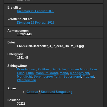
Erstellt am
Dienstag 19 Februar 2019
Veröffentlicht am
Dienstag 19 Februar 2019
Abmessungen
1920*1440
Datei
EM293930-Bearbeitet_3_lr_cc18_HDTV_01.jpg
Dateigröße
1341 kB
Schlagwörter
Brandenburg
,
Cottbus
,
Der Dicke
,
Frau im Mond
,
Frau
Luna
,
Luna
,
Mann im Mond
,
Mond
,
Mondgesicht
,
Mondlicht
,
Spremberger Turm
,
Supermond
,
Trabant
,
Wahrzeichen
Alben
Cottbus
/
Stadt und Umgebung
Besuche
30222