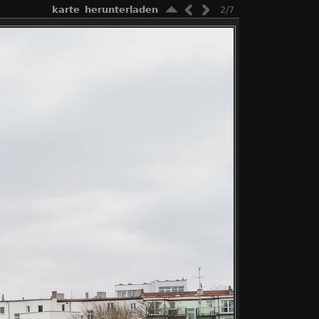
karte
herunterladen
2/7