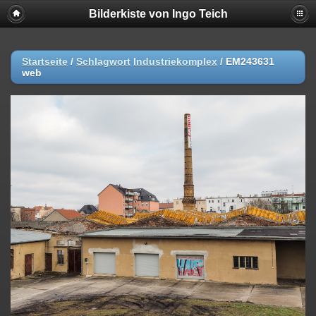
Bilderkiste von Ingo Teich
Startseite
/
Schlagwort
Industriekomplex
/
EM243631
web