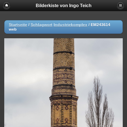
Bilderkiste von Ingo Teich
Startseite
/
Schlagwort
Industriekomplex
/
EM243614
web