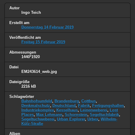
Autor
Ingo Teich
Erstellt am
Donnerstag 14 Februar 2019
Veröffentlicht am
Freitag 15 Februar 2019
Abmessungen
1440*1920
Datei
EM243614_web.jpg
Dateigröße
2216 kB
Schlagwörter
Bahnhofsumfeld
,
Brandenburg
,
Cottbus
,
Denkmalschutz
,
Deutschland
,
Fabrik
,
Fertigungshallen
,
Industriekomplex
,
Kesselhaus
,
Leinenweberei
,
Lost
Places
,
Max Lehmann
,
Schornstein
,
Segeltuchfabrik
,
Segeltuchweberei
,
Urban Explorer
,
Urbex
,
Wilhelm-
Külz-Straße
Alben