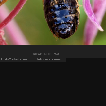
Downloads
700
Exif-Metadaten
Informationen
Wildbiene am zeitigen Morgen, noch in Kältestarre von der Nacht.
Biene, Insekt, Insekten, Makro, Wildbiene
Biene
,
Insekt
,
Insekten
,
Kleinlebewesen
,
Makro
,
Wildbiene
EXIF-Software
Adobe Photoshop Lightroom 4.3 