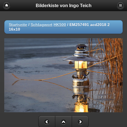
Bilderkiste von Ingo Teich
Startseite
/
Schlagwort
HK500
/
EM257491 acd2018 2
16x10