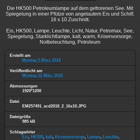
Die HK500 Petroleumlampe auf dem gefrorenen See. Mit
Spiegelung in einer Pfütze von angetautem Eis und Schilf.
16 x 10 Zuschnitt.
Eis, HK500, Lampe, Leuchte, Licht, Natur, Petromax, See,
Spiegelung, Starklichtlampe, kalt, warm, Krisenvorsorge,
Notbeleuchtung, Petroleum
Erstellt am
Montag 5 März 2018
Veröffentlicht am
Montag 12 März 2018
Abmessungen
1920*1200
Datei
EM257491_acd2018_2_16x10.JPG
Dateigröße
985 kB
Schlagwörter
Eis
,
HK500
,
kalt
,
Krisenvorsorge
,
Lampe
,
Leuchte
,