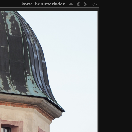
karte
herunterladen
2/6