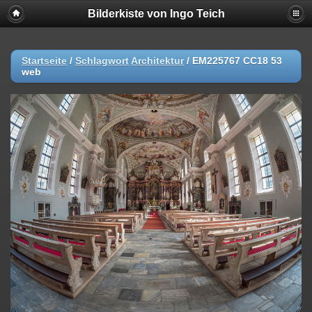
Bilderkiste von Ingo Teich
Startseite
/
Schlagwort
Architektur
/
EM225767 CC18 53
web