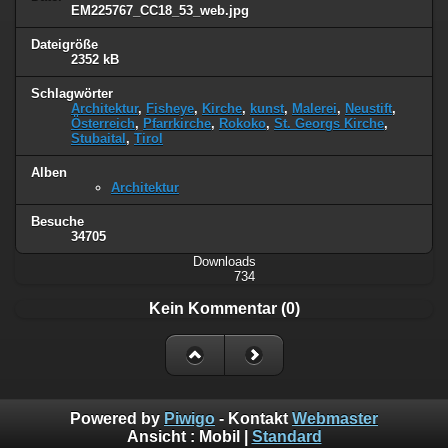
EM225767_CC18_53_web.jpg
Dateigröße
2352 kB
Schlagwörter
Architektur
,
Fisheye
,
Kirche
,
kunst
,
Malerei
,
Neustift
,
Österreich
,
Pfarrkirche
,
Rokoko
,
St. Georgs Kirche
,
Stubaital
,
Tirol
Alben
Architektur
Besuche
34705
Downloads
734
Kein Kommentar (0)
Powered by
Piwigo
- Kontakt
Webmaster
Ansicht :
Mobil
|
Standard