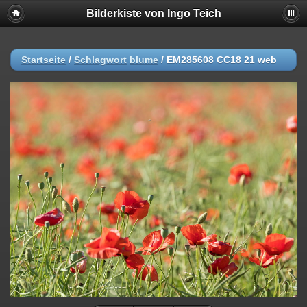
Bilderkiste von Ingo Teich
Startseite
/
Schlagwort
blume
/
EM285608 CC18 21 web