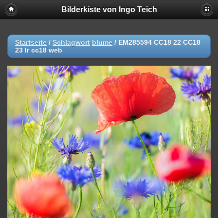
Bilderkiste von Ingo Teich
Startseite
/
Schlagwort
blume
/
EM285594 CC18 22 CC18
23 lr cc18 web