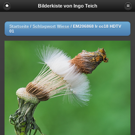
Bilderkiste von Ingo Teich
Startseite
/
Schlagwort
Wiese
/
EM206868 lr cc18 HDTV
01