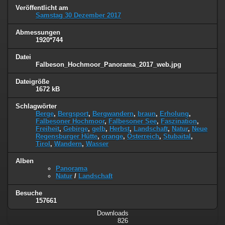
Veröffentlicht am
Samstag 30 Dezember 2017
Abmessungen
1920*744
Datei
Falbeson_Hochmoor_Panorama_2017_web.jpg
Dateigröße
1672 kB
Schlagwörter
Berge
,
Bergsport
,
Bergwandern
,
braun
,
Erholung
,
Falbesoner Hochmoor
,
Falbesoner See
,
Faszination
,
Freiheit
,
Gebirge
,
gelb
,
Herbst
,
Landschaft
,
Natur
,
Neue
Regensburger Hütte
,
orange
,
Österreich
,
Stubaital
,
Tirol
,
Wandern
,
Wasser
Alben
Panorama
Natur
/
Landschaft
Besuche
157661
Downloads
826