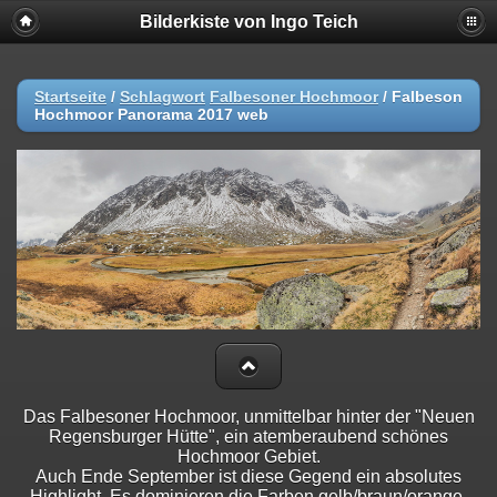
Bilderkiste von Ingo Teich
Startseite
/
Schlagwort
Falbesoner Hochmoor
/
Falbeson
Hochmoor Panorama 2017 web
Das Falbesoner Hochmoor, unmittelbar hinter der "Neuen
Regensburger Hütte", ein atemberaubend schönes
Hochmoor Gebiet.
Auch Ende September ist diese Gegend ein absolutes
Highlight. Es dominieren die Farben gelb/braun/orange.