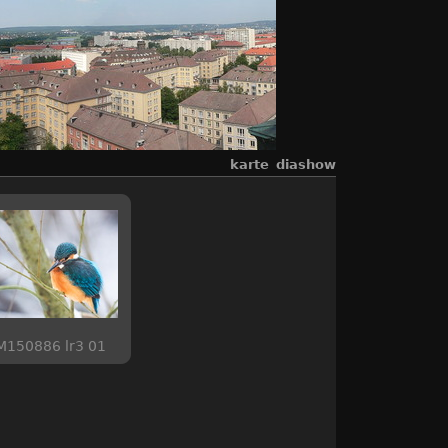
karte
diashow
M150886 lr3 01