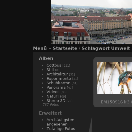
Menü
»
Startseite
/
Schlagwort
Umwelt
Alben
Cottbus
[221]
Still
[8]
Architektur
[32]
Experimente
[31]
Schuhkarton
[31]
Panorama
[47]
Videos
[35]
Natur
[309]
Stereo 3D
[72]
EM150916 lr3 
737 Fotos
Erweitert
Am häufigsten
angesehen
Zufällige Fotos