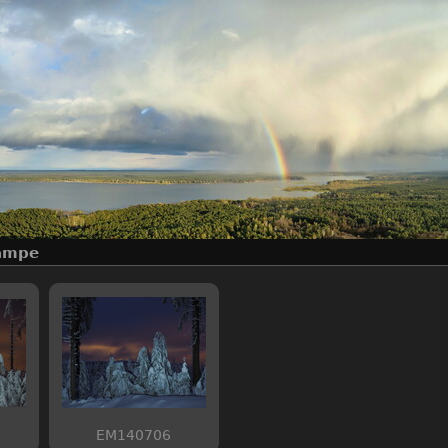
ampe
EM140706