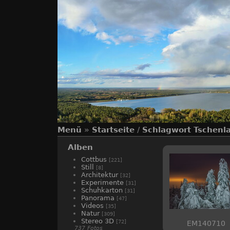
Menü
»
Startseite
/
Schlagwort
Tschenl
Alben
Cottbus
[221]
Still
[8]
Architektur
[32]
Experimente
[31]
Schuhkarton
[31]
Panorama
[47]
Videos
[35]
Natur
[309]
Stereo 3D
[72]
EM140710
737 Fotos